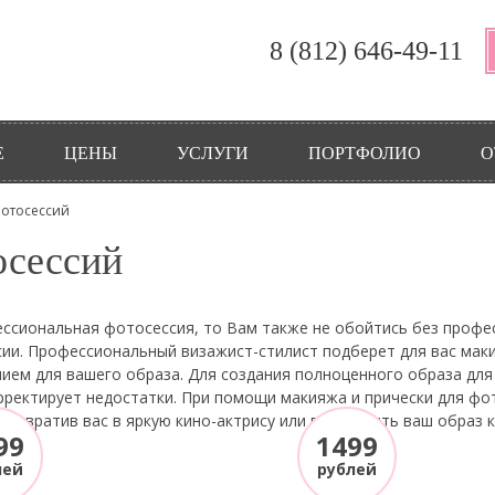
8 (812) 646-49-11
Е
ЦЕНЫ
УСЛУГИ
ПОРТФОЛИО
О
фотосессий
осессий
ессиональная фотосессия, то Вам также не обойтись без проф
сии. Профессиональный визажист-стилист подберет для вас маки
ием для вашего образа. Для создания полноценного образа для
рректирует недостатки. При помощи макияжа и прически для фо
ревратив вас в яркую кино-актрису или приблизить ваш образ 
99
1499
лей
рублей