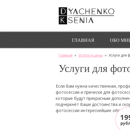
ГЛАВНАЯ
ОБО МН
Главная
»
Услуги и цены
»
Услуги для 
Услуги для фот
Если Вам нужна качественная, проф
фотосессии и прически для фотосес
которые будут прекрасным дополнен
подчеркнёт Ваши достоинства и ско
фотосессии интереснейшие образы, п
19
руб