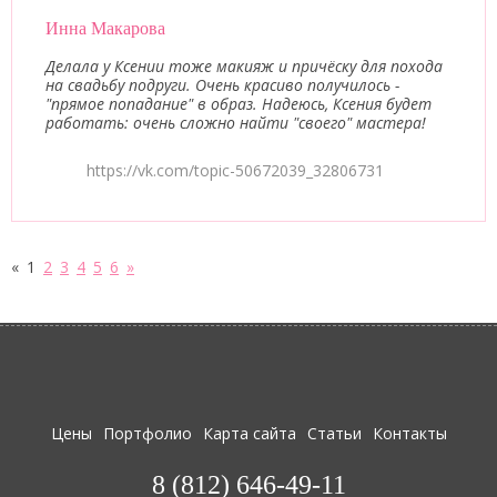
Инна Макарова
Делала у Ксении тоже макияж и причёску для похода
на свадьбу подруги. Очень красиво получилось -
"прямое попадание" в образ. Надеюсь, Ксения будет
работать: очень сложно найти "своего" мастера!
https://vk.com/topic-50672039_32806731
«
1
2
3
4
5
6
»
Цены
Портфолио
Карта сайта
Статьи
Контакты
8 (812) 646-49-11